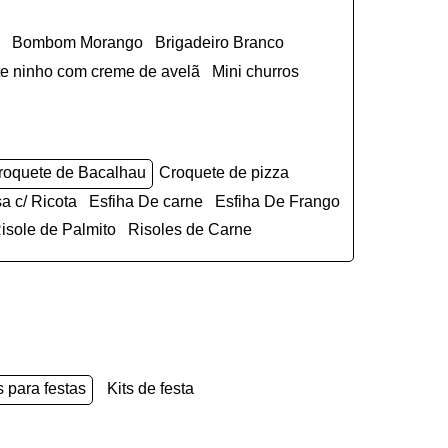
Bombom Morango
Brigadeiro Branco
ite ninho com creme de avelã
Mini churros
Croquete de Bacalhau
Croquete de pizza
sa c/ Ricota
Esfiha De carne
Esfiha De Frango
Risole de Palmito
Risoles de Carne
s para festas
kits de festa