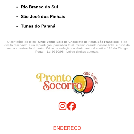
Rio Branco do Sul
São José dos Pinhais
Tunas do Paraná
O conteúdo do texto "
Onde Vende Bolo de Chocolate de Festa São Francisco
" é de
direito reservado. Sua reprodução, parcial ou total, mesmo citando nossos links, é proibida
sem a autorização do autor. Crime de violação de direito autoral – artigo 184 do Código
Penal –
Lei 9610/98 - Lei de direitos autorais
.
ENDEREÇO