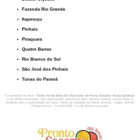
Fazenda Rio Grande
Itaperuçu
Pinhais
Piraquara
Quatro Barras
Rio Branco do Sul
São José dos Pinhais
Tunas do Paraná
O conteúdo do texto "
Onde Vende Bolo de Chocolate de Festa Simples Santa Quitéria
"
é de direito reservado. Sua reprodução, parcial ou total, mesmo citando nossos links, é
proibida sem a autorização do autor. Crime de violação de direito autoral – artigo 184 do
Código Penal –
Lei 9610/98 - Lei de direitos autorais
.