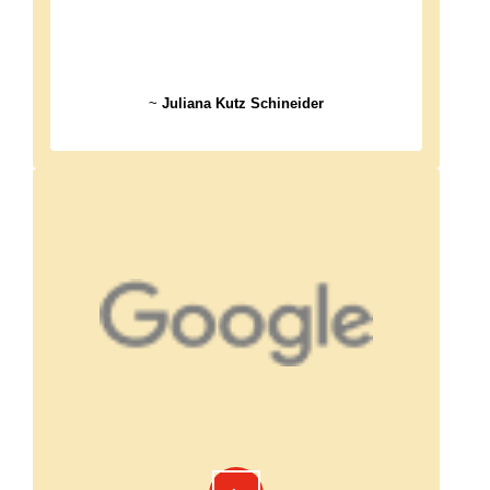
~
Juliana Kutz Schineider