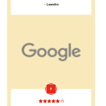
~
Leandro
/5