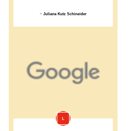
~
Juliana Kutz Schineider