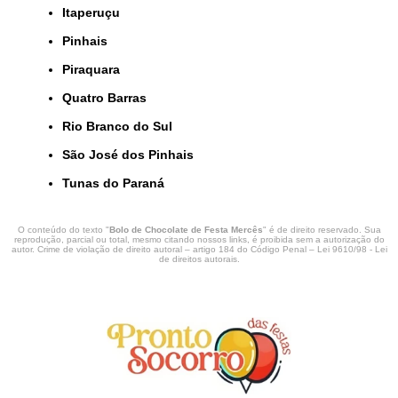
Itaperuçu
Pinhais
Piraquara
Quatro Barras
Rio Branco do Sul
São José dos Pinhais
Tunas do Paraná
O conteúdo do texto "
Bolo de Chocolate de Festa Mercês
" é de direito reservado. Sua
reprodução, parcial ou total, mesmo citando nossos links, é proibida sem a autorização do
autor. Crime de violação de direito autoral – artigo 184 do Código Penal –
Lei 9610/98 - Lei
de direitos autorais
.