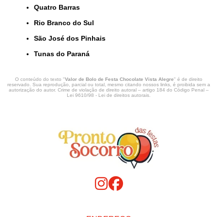
Quatro Barras
Rio Branco do Sul
São José dos Pinhais
Tunas do Paraná
O conteúdo do texto "
Valor de Bolo de Festa Chocolate Vista Alegre
" é de direito
reservado. Sua reprodução, parcial ou total, mesmo citando nossos links, é proibida sem a
autorização do autor. Crime de violação de direito autoral – artigo 184 do Código Penal –
Lei 9610/98 - Lei de direitos autorais
.