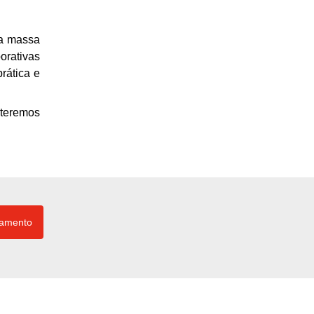
ma massa
orativas
rática e
 teremos
çamento