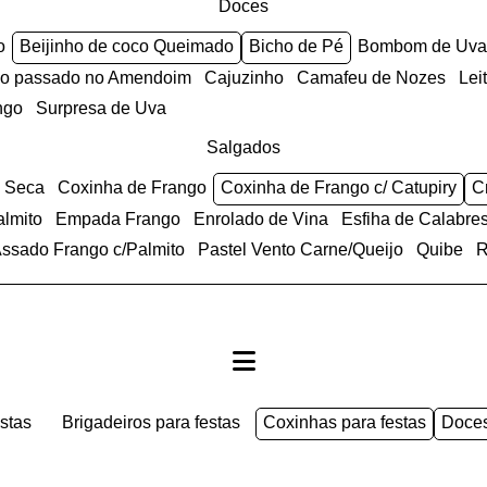
Doces
o
Beijinho de coco Queimado
Bicho de Pé
Bombom de Uva
anco passado no Amendoim
Cajuzinho
Camafeu de Nozes
Le
ngo
Surpresa de Uva
Salgados
e Seca
Coxinha de Frango
Coxinha de Frango c/ Catupiry
almito
Empada Frango
Enrolado de Vina
Esfiha de Calabre
 Assado Frango c/Palmito
Pastel Vento Carne/Queijo
Quibe
estas
brigadeiros para festas
coxinhas para festas
doce