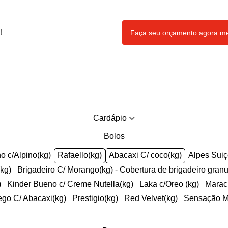
!
Faça seu orçamento agora 
Cardápio
Bolos
ho c/Alpino(kg)
Rafaello(kg)
Abacaxi C/ coco(kg)
Alpes Sui
(kg)
Brigadeiro C/ Morango(kg) - Cobertura de brigadeiro gran
)
Kinder Bueno c/ Creme Nutella(kg)
Laka c/Oreo (kg)
Mara
ego C/ Abacaxi(kg)
Prestigio(kg)
Red Velvet(kg)
Sensação 