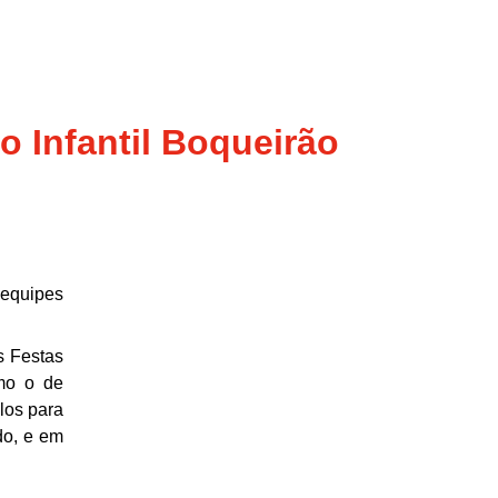
o Infantil Boqueirão
 equipes
s Festas
mo o de
olos para
do, e em