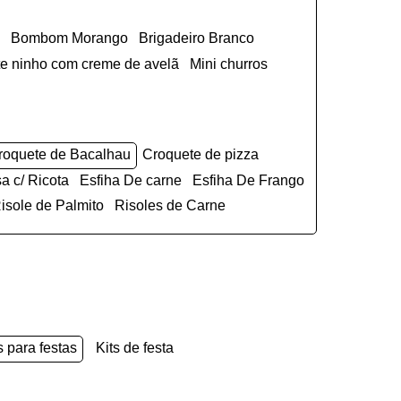
Bombom Morango
Brigadeiro Branco
ite ninho com creme de avelã
Mini churros
Croquete de Bacalhau
Croquete de pizza
sa c/ Ricota
Esfiha De carne
Esfiha De Frango
Risole de Palmito
Risoles de Carne
s para festas
kits de festa