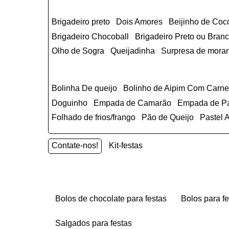
Brigadeiro preto
Dois Amores
Beijinho de Coc
Brigadeiro Chocoball
Brigadeiro Preto ou Br
Olho de Sogra
Queijadinha
Surpresa de mora
Bolinha De queijo
Bolinho de Aipim Com Carn
Doguinho
Empada de Camarão
Empada de P
Folhado de frios/frango
Pão de Queijo
Pastel
Contate-nos!
Kit-festas
bolos de chocolate para festas
bolos para f
salgados para festas