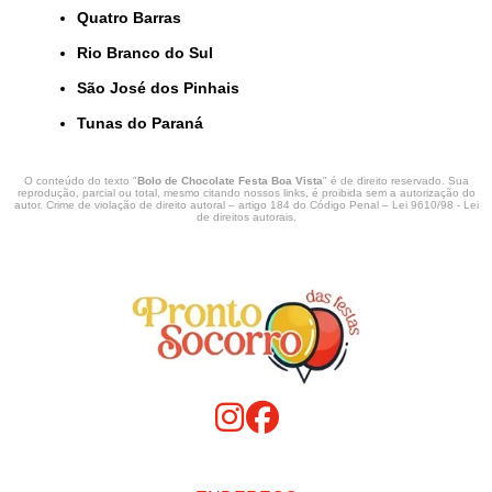
Quatro Barras
Rio Branco do Sul
São José dos Pinhais
Tunas do Paraná
O conteúdo do texto "
Bolo de Chocolate Festa Boa Vista
" é de direito reservado. Sua
reprodução, parcial ou total, mesmo citando nossos links, é proibida sem a autorização do
autor. Crime de violação de direito autoral – artigo 184 do Código Penal –
Lei 9610/98 - Lei
de direitos autorais
.