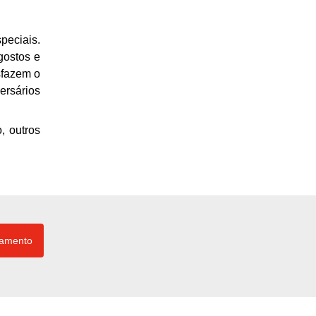
eciais.
gostos e
sfazem o
ersários
, outros
çamento