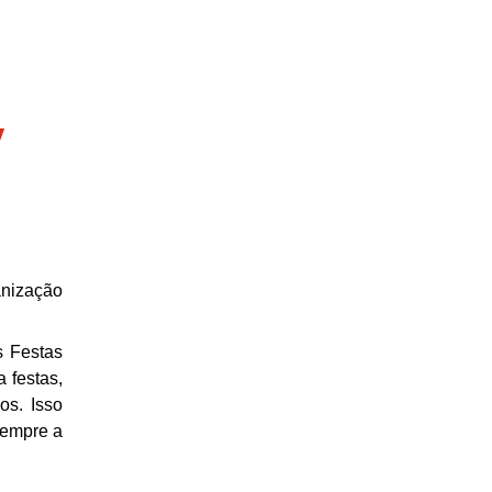
V
anização
s Festas
 festas,
os. Isso
sempre a