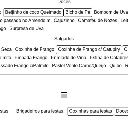
Doces
o
Beijinho de coco Queimado
Bicho de Pé
Bombom de Uva
anco passado no Amendoim
Cajuzinho
Camafeu de Nozes
Le
ngo
Surpresa de Uva
Salgados
e Seca
Coxinha de Frango
Coxinha de Frango c/ Catupiry
almito
Empada Frango
Enrolado de Vina
Esfiha de Calabre
 Assado Frango c/Palmito
Pastel Vento Carne/Queijo
Quibe
estas
brigadeiros para festas
coxinhas para festas
doce