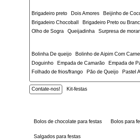
Brigadeiro preto
Dois Amores
Beijinho de Coc
Brigadeiro Chocoball
Brigadeiro Preto ou Br
Olho de Sogra
Queijadinha
Surpresa de mora
Bolinha De queijo
Bolinho de Aipim Com Carn
Doguinho
Empada de Camarão
Empada de P
Folhado de frios/frango
Pão de Queijo
Pastel
Contate-nos!
Kit-festas
bolos de chocolate para festas
bolos para f
salgados para festas