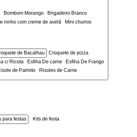
Bombom Morango
Brigadeiro Branco
ite ninho com creme de avelã
Mini churros
Croquete de Bacalhau
Croquete de pizza
sa c/ Ricota
Esfiha De carne
Esfiha De Frango
Risole de Palmito
Risoles de Carne
s para festas
kits de festa