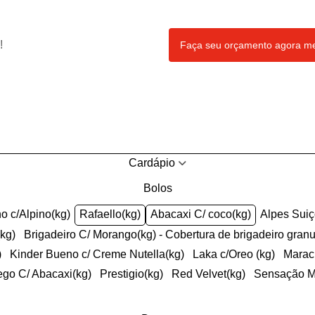
!
Faça seu orçamento agora 
Cardápio
Bolos
ho c/Alpino(kg)
Rafaello(kg)
Abacaxi C/ coco(kg)
Alpes Sui
(kg)
Brigadeiro C/ Morango(kg) - Cobertura de brigadeiro gran
)
Kinder Bueno c/ Creme Nutella(kg)
Laka c/Oreo (kg)
Mara
ego C/ Abacaxi(kg)
Prestigio(kg)
Red Velvet(kg)
Sensação 