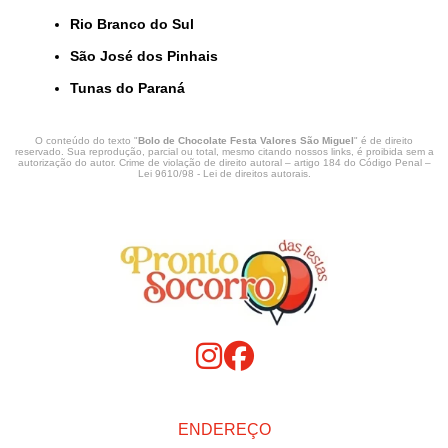
Rio Branco do Sul
São José dos Pinhais
Tunas do Paraná
O conteúdo do texto "
Bolo de Chocolate Festa Valores São Miguel
" é de direito
reservado. Sua reprodução, parcial ou total, mesmo citando nossos links, é proibida sem a
autorização do autor. Crime de violação de direito autoral – artigo 184 do Código Penal –
Lei 9610/98 - Lei de direitos autorais
.
ENDEREÇO