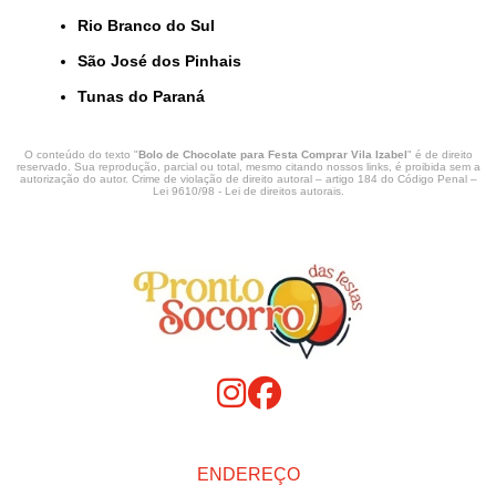
Rio Branco do Sul
São José dos Pinhais
Tunas do Paraná
O conteúdo do texto "
Bolo de Chocolate para Festa Comprar Vila Izabel
" é de direito
reservado. Sua reprodução, parcial ou total, mesmo citando nossos links, é proibida sem a
autorização do autor. Crime de violação de direito autoral – artigo 184 do Código Penal –
Lei 9610/98 - Lei de direitos autorais
.
ENDEREÇO