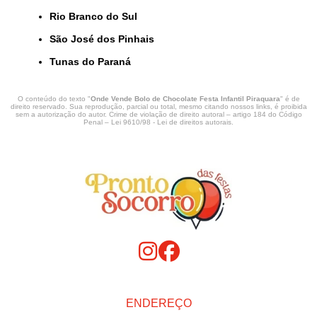
Rio Branco do Sul
São José dos Pinhais
Tunas do Paraná
O conteúdo do texto "
Onde Vende Bolo de Chocolate Festa Infantil Piraquara
" é de
direito reservado. Sua reprodução, parcial ou total, mesmo citando nossos links, é proibida
sem a autorização do autor. Crime de violação de direito autoral – artigo 184 do Código
Penal –
Lei 9610/98 - Lei de direitos autorais
.
ENDEREÇO