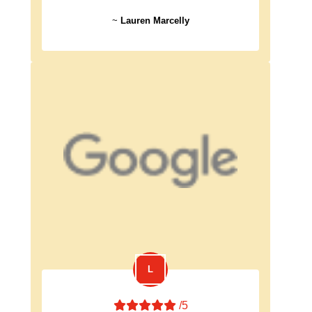
~
Lauren Marcelly
/5