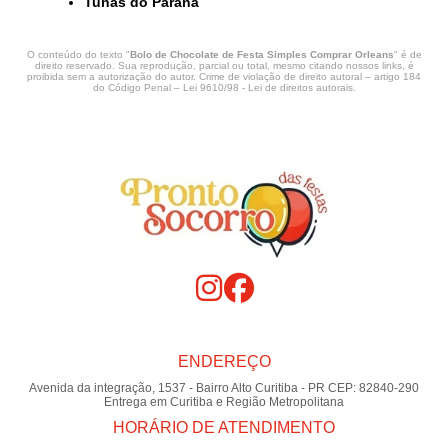
Tunas do Paraná
O conteúdo do texto "
Bolo de Chocolate de Festa Simples Comprar Orleans
" é de
direito reservado. Sua reprodução, parcial ou total, mesmo citando nossos links, é
proibida sem a autorização do autor. Crime de violação de direito autoral – artigo 184
do Código Penal –
Lei 9610/98 - Lei de direitos autorais
.
ENDEREÇO
Avenida da integração, 1537 - Bairro Alto Curitiba - PR CEP: 82840-290
Entrega em Curitiba e Região Metropolitana
HORÁRIO DE ATENDIMENTO