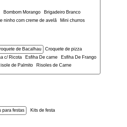
Bombom Morango
Brigadeiro Branco
ite ninho com creme de avelã
Mini churros
Croquete de Bacalhau
Croquete de pizza
sa c/ Ricota
Esfiha De carne
Esfiha De Frango
Risole de Palmito
Risoles de Carne
s para festas
kits de festa