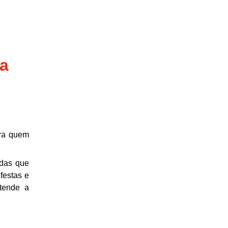
ba
ara quem
adas que
festas e
ntende a