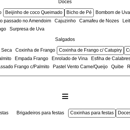
Doces
o
Beijinho de coco Queimado
Bicho de Pé
Bombom de Uva
anco passado no Amendoim
Cajuzinho
Camafeu de Nozes
Le
ngo
Surpresa de Uva
Salgados
e Seca
Coxinha de Frango
Coxinha de Frango c/ Catupiry
almito
Empada Frango
Enrolado de Vina
Esfiha de Calabre
 Assado Frango c/Palmito
Pastel Vento Carne/Queijo
Quibe
estas
brigadeiros para festas
coxinhas para festas
doce