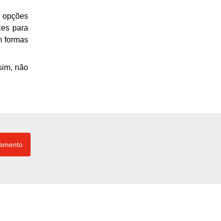
é opções
ces para
m formas
sim, não
çamento