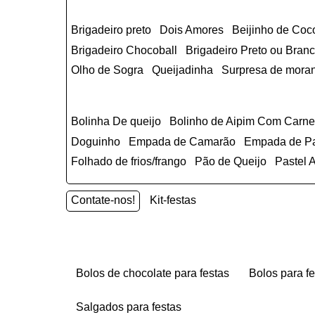
Brigadeiro preto
Dois Amores
Beijinho de Coc
Brigadeiro Chocoball
Brigadeiro Preto ou Br
Olho de Sogra
Queijadinha
Surpresa de mora
Bolinha De queijo
Bolinho de Aipim Com Carn
Doguinho
Empada de Camarão
Empada de P
Folhado de frios/frango
Pão de Queijo
Pastel
Contate-nos!
Kit-festas
bolos de chocolate para festas
bolos para f
salgados para festas