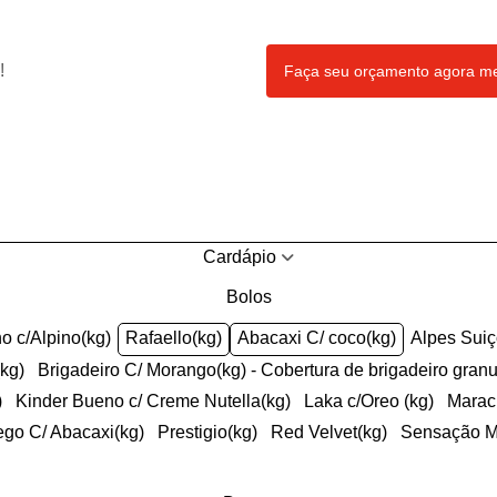
!
Faça seu orçamento agora 
Cardápio
Bolos
ho c/Alpino(kg)
Rafaello(kg)
Abacaxi C/ coco(kg)
Alpes Sui
(kg)
Brigadeiro C/ Morango(kg) - Cobertura de brigadeiro gran
)
Kinder Bueno c/ Creme Nutella(kg)
Laka c/Oreo (kg)
Mara
ego C/ Abacaxi(kg)
Prestigio(kg)
Red Velvet(kg)
Sensação 