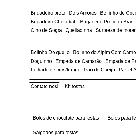
Brigadeiro preto
Dois Amores
Beijinho de Coc
Brigadeiro Chocoball
Brigadeiro Preto ou Br
Olho de Sogra
Queijadinha
Surpresa de mora
Bolinha De queijo
Bolinho de Aipim Com Carn
Doguinho
Empada de Camarão
Empada de P
Folhado de frios/frango
Pão de Queijo
Pastel
Contate-nos!
Kit-festas
bolos de chocolate para festas
bolos para f
salgados para festas