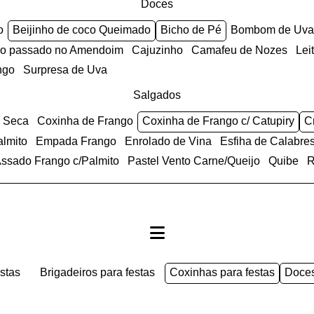
Doces
o
Beijinho de coco Queimado
Bicho de Pé
Bombom de Uva
anco passado no Amendoim
Cajuzinho
Camafeu de Nozes
Le
ngo
Surpresa de Uva
Salgados
e Seca
Coxinha de Frango
Coxinha de Frango c/ Catupiry
almito
Empada Frango
Enrolado de Vina
Esfiha de Calabre
 Assado Frango c/Palmito
Pastel Vento Carne/Queijo
Quibe
estas
brigadeiros para festas
coxinhas para festas
doce