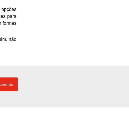
é opções
ces para
m formas
sim, não
çamento