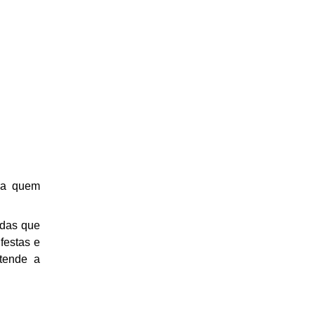
ara quem
adas que
festas e
ntende a