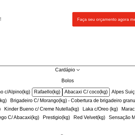
!
Faça seu orçamento agora 
Cardápio
Bolos
ho c/Alpino(kg)
Rafaello(kg)
Abacaxi C/ coco(kg)
Alpes Sui
(kg)
Brigadeiro C/ Morango(kg) - Cobertura de brigadeiro gran
)
Kinder Bueno c/ Creme Nutella(kg)
Laka c/Oreo (kg)
Mara
ego C/ Abacaxi(kg)
Prestigio(kg)
Red Velvet(kg)
Sensação 