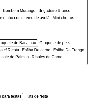
Bombom Morango
Brigadeiro Branco
ite ninho com creme de avelã
Mini churros
Croquete de Bacalhau
Croquete de pizza
sa c/ Ricota
Esfiha De carne
Esfiha De Frango
Risole de Palmito
Risoles de Carne
s para festas
kits de festa