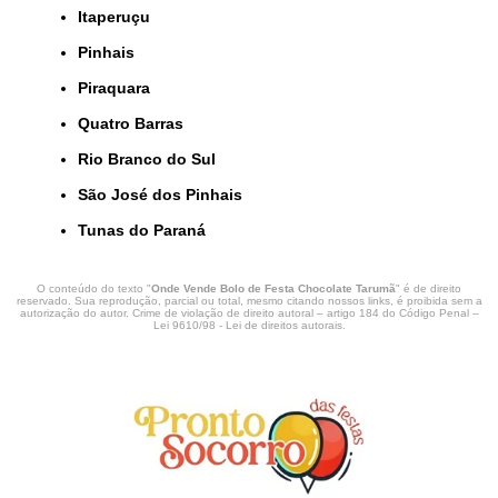
Itaperuçu
Pinhais
Piraquara
Quatro Barras
Rio Branco do Sul
São José dos Pinhais
Tunas do Paraná
O conteúdo do texto "
Onde Vende Bolo de Festa Chocolate Tarumã
" é de direito
reservado. Sua reprodução, parcial ou total, mesmo citando nossos links, é proibida sem a
autorização do autor. Crime de violação de direito autoral – artigo 184 do Código Penal –
Lei 9610/98 - Lei de direitos autorais
.