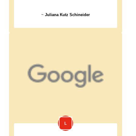
~
Juliana Kutz Schineider