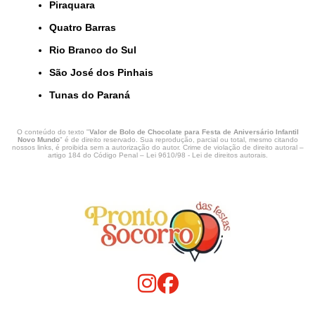
Piraquara
Quatro Barras
Rio Branco do Sul
São José dos Pinhais
Tunas do Paraná
O conteúdo do texto "
Valor de Bolo de Chocolate para Festa de Aniversário Infantil
Novo Mundo
" é de direito reservado. Sua reprodução, parcial ou total, mesmo citando
nossos links, é proibida sem a autorização do autor. Crime de violação de direito autoral –
artigo 184 do Código Penal –
Lei 9610/98 - Lei de direitos autorais
.