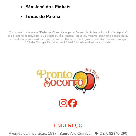
São José dos Pinhais
Tunas do Paraná
O conteúdo do texto "
Bolo de Chocolate para Festa de Aniversário Adrianópolis
"
é de direito reservado. Sua reprodução, parcial ou total, mesmo citando nossos links,
é proibida sem a autorização do autor. Crime de violação de direito autoral – artigo
184 do Código Penal –
Lei 9610/98 - Lei de direitos autorais
.
ENDEREÇO
Avenida da integração, 1537 - Bairro Alto Curitiba - PR CEP: 82840-290