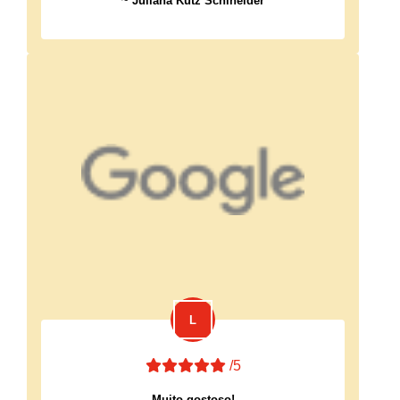
~
Juliana Kutz Schineider
/5
Muito gostoso!