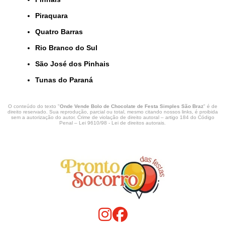
Piraquara
Quatro Barras
Rio Branco do Sul
São José dos Pinhais
Tunas do Paraná
O conteúdo do texto "
Onde Vende Bolo de Chocolate de Festa Simples São Braz
" é de
direito reservado. Sua reprodução, parcial ou total, mesmo citando nossos links, é proibida
sem a autorização do autor. Crime de violação de direito autoral – artigo 184 do Código
Penal –
Lei 9610/98 - Lei de direitos autorais
.