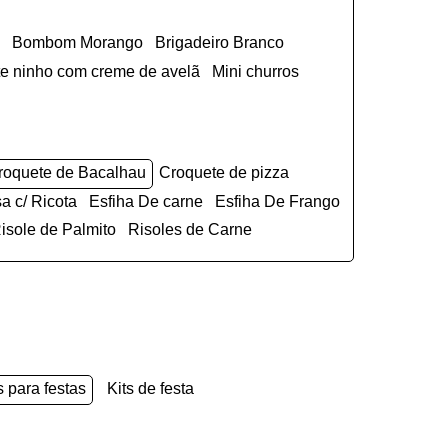
Bombom Morango
Brigadeiro Branco
ite ninho com creme de avelã
Mini churros
Croquete de Bacalhau
Croquete de pizza
sa c/ Ricota
Esfiha De carne
Esfiha De Frango
Risole de Palmito
Risoles de Carne
s para festas
kits de festa