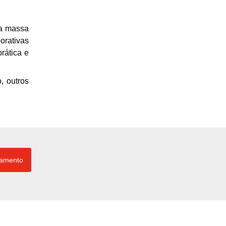
ma massa
orativas
rática e
, outros
çamento