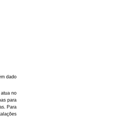
têm dado
 atua no
has para
as. Para
talações