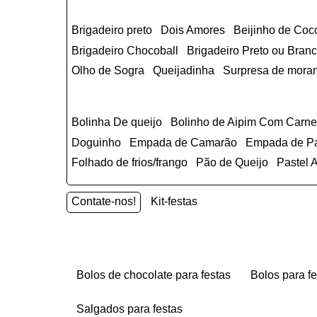
Brigadeiro preto
Dois Amores
Beijinho de Coc
Brigadeiro Chocoball
Brigadeiro Preto ou Br
Olho de Sogra
Queijadinha
Surpresa de mora
Bolinha De queijo
Bolinho de Aipim Com Carn
Doguinho
Empada de Camarão
Empada de P
Folhado de frios/frango
Pão de Queijo
Pastel
Contate-nos!
Kit-festas
bolos de chocolate para festas
bolos para f
salgados para festas