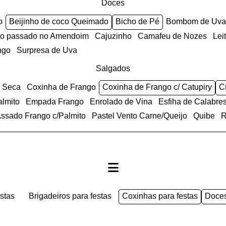
Doces
o
Beijinho de coco Queimado
Bicho de Pé
Bombom de Uva
anco passado no Amendoim
Cajuzinho
Camafeu de Nozes
Le
ngo
Surpresa de Uva
Salgados
e Seca
Coxinha de Frango
Coxinha de Frango c/ Catupiry
almito
Empada Frango
Enrolado de Vina
Esfiha de Calabre
 Assado Frango c/Palmito
Pastel Vento Carne/Queijo
Quibe
estas
brigadeiros para festas
coxinhas para festas
doce