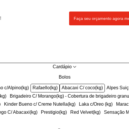
!
Faça seu orçamento agora 
Cardápio
Bolos
ho c/Alpino(kg)
Rafaello(kg)
Abacaxi C/ coco(kg)
Alpes Sui
(kg)
Brigadeiro C/ Morango(kg) - Cobertura de brigadeiro gran
)
Kinder Bueno c/ Creme Nutella(kg)
Laka c/Oreo (kg)
Mara
ego C/ Abacaxi(kg)
Prestigio(kg)
Red Velvet(kg)
Sensação 