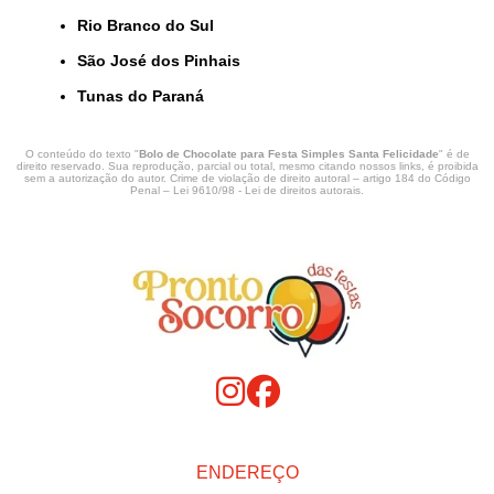
Rio Branco do Sul
São José dos Pinhais
Tunas do Paraná
O conteúdo do texto "
Bolo de Chocolate para Festa Simples Santa Felicidade
" é de
direito reservado. Sua reprodução, parcial ou total, mesmo citando nossos links, é proibida
sem a autorização do autor. Crime de violação de direito autoral – artigo 184 do Código
Penal –
Lei 9610/98 - Lei de direitos autorais
.
ENDEREÇO