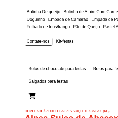
Bolinha De queijo
Bolinho de Aipim Com Carn
Doguinho
Empada de Camarão
Empada de P
Folhado de frios/frango
Pão de Queijo
Pastel
Contate-nos!
Kit-festas
bolos de chocolate para festas
bolos para f
salgados para festas
HOME
CARDÁPIO
BOLOS
ALPES SUIÇO DE ABACAXI (KG)