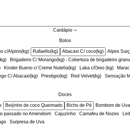
Cardápio
Bolos
ho c/Alpino(kg)
Rafaello(kg)
Abacaxi C/ coco(kg)
Alpes Sui
(kg)
Brigadeiro C/ Morango(kg) - Cobertura de brigadeiro gran
)
Kinder Bueno c/ Creme Nutella(kg)
Laka c/Oreo (kg)
Mara
ego C/ Abacaxi(kg)
Prestigio(kg)
Red Velvet(kg)
Sensação 
Doces
o
Beijinho de coco Queimado
Bicho de Pé
Bombom de Uva
anco passado no Amendoim
Cajuzinho
Camafeu de Nozes
Le
ngo
Surpresa de Uva