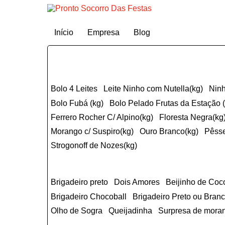
Início
Empresa
Blog
Bolo 4 Leites
Leite Ninho com Nutella(kg)
Nin
Bolo Fubá (kg)
Bolo Pelado Frutas da Estação 
ferrero Rocher C/ Alpino(kg)
Floresta Negra(kg
Morango c/ Suspiro(kg)
Ouro Branco(kg)
Pêss
Strogonoff de Nozes(kg)
Brigadeiro preto
Dois Amores
Beijinho de Coc
Brigadeiro Chocoball
Brigadeiro Preto ou Br
Olho de Sogra
Queijadinha
Surpresa de mora