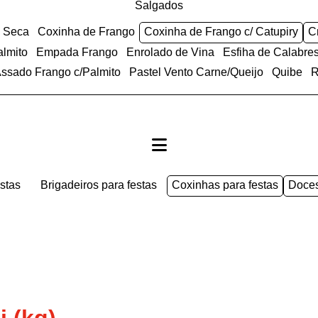
Salgados
e Seca
Coxinha de Frango
Coxinha de Frango c/ Catupiry
almito
Empada Frango
Enrolado de Vina
Esfiha de Calabre
 Assado Frango c/Palmito
Pastel Vento Carne/Queijo
Quibe
estas
brigadeiros para festas
coxinhas para festas
doce