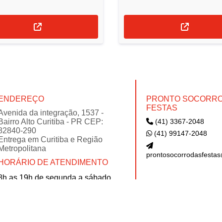
ENDEREÇO
PRONTO SOCORRO
FESTAS
Avenida da integração, 1537 -
Bairro Alto Curitiba - PR CEP:
(41) 3367-2048
82840-290
(41) 99147-2048
Entrega em Curitiba e Região
Metropolitana
prontosocorrodasfesta
HORÁRIO DE ATENDIMENTO
8h as 19h de segunda a sábado
Domingo das 8h às 15h