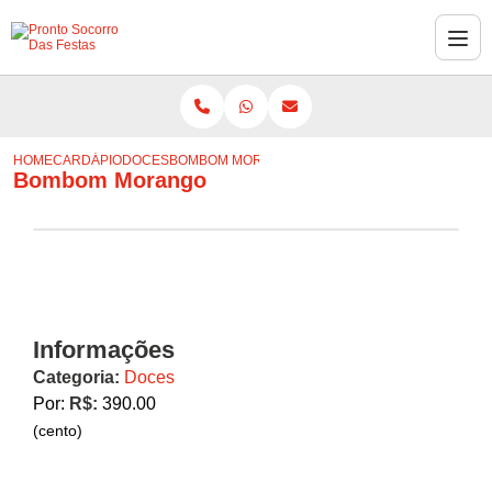
HOME
CARDÁPIO
DOCES
BOMBOM MORANGO
Bombom Morango
Informações
Categoria:
Doces
Por:
R$:
390.00
(cento)