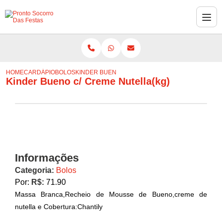
HOME
CARDÁPIO
BOLOS
KINDER BUENO C/ CREME NUTELLA(KG)
Kinder Bueno c/ Creme Nutella(kg)
Informações
Categoria:
Bolos
Por:
R$:
71.90
Massa Branca,Recheio de Mousse de Bueno,creme de
nutella e Cobertura:Chantily