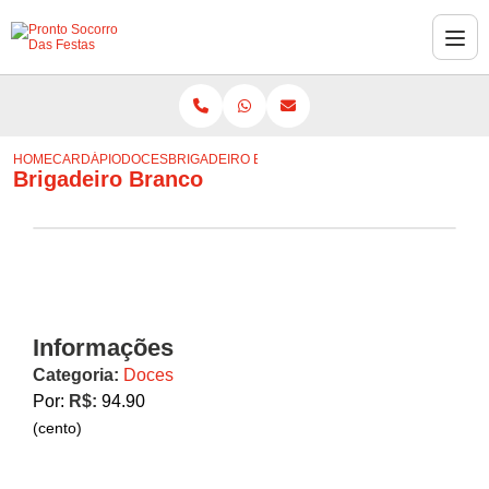
HOME
CARDÁPIO
DOCES
BRIGADEIRO BRANCO
Brigadeiro Branco
Informações
Categoria:
Doces
Por:
R$:
94.90
(cento)