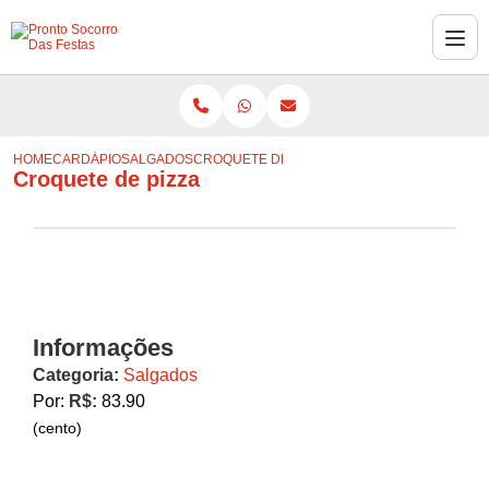
HOME
CARDÁPIO
SALGADOS
CROQUETE DE PIZZA
Croquete de pizza
Informações
Categoria:
Salgados
Por:
R$:
83.90
(cento)